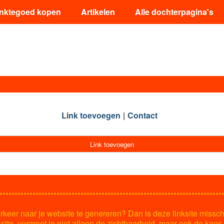
inktegoed kopen
Artikelen
Alle dochterpagina's
Link toevoegen
Contact
Link toevoegen
**************************************************************************
keer naar je website te genereren? Dan is deze linksite missch
ksite, vergroot je niet alleen de zichtbaarheid, maar ook de kan