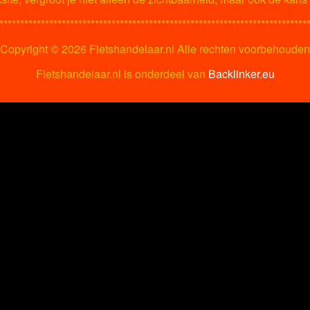
**************************************************************************
Copyright ©
2026 Fietshandelaar.nl Alle rechten voorbehouden
Fietshandelaar.nl is onderdeel van
Backlinker.eu