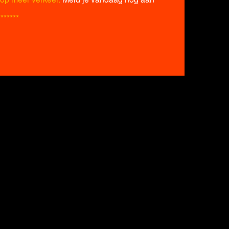
*******