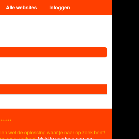
Alle websites
Inloggen
*******
ien wel de oplossing waar je naar op zoek bent!
s op meer verkeer.
Meld je vandaag nog aan