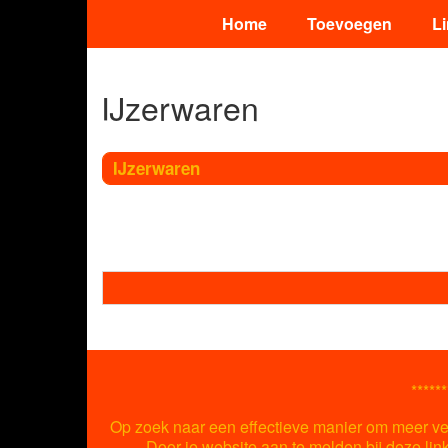
Home
Toevoegen
L
IJzerwaren
IJzerwaren
******
Op zoek naar een effectieve manier om meer ver
Door je website aan te melden bij deze lin