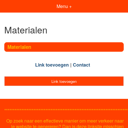
Menu +
Materialen
Materialen
Link toevoegen
Contact
Link toevoegen
************************************************************************
Op zoek naar een effectieve manier om meer verkeer naar
je website te genereren? Dan is deze linksite misschien